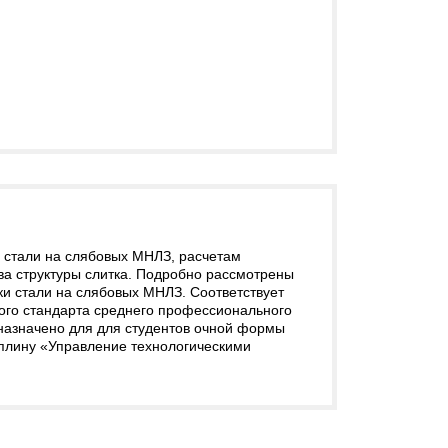
 стали на слябовых МНЛЗ, расчетам
ва структуры слитка. Подробно рассмотрены
ки стали на слябовых МНЛЗ. Соответствует
ого стандарта среднего профессионального
азначено для для студентов очной формы
плину «Управление технологическими