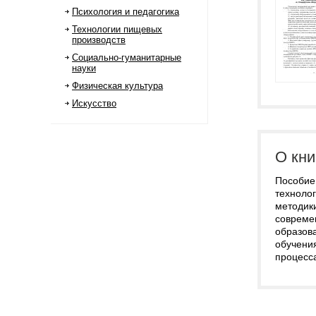
Психология и педагогика
Технологии пищевых
производств
Социально-гуманитарные
науки
Физическая культура
Искусство
О кни
Пособие
техноло
методики
совреме
образов
обучени
процесса