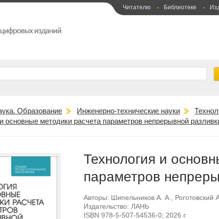
Читателю
Библиотеке
Из
аука. Образование
Инженерно-технические науки
Технол
 и основные методики расчета параметров непрерывной разливк
Технология и основн
параметров непреры
Авторы:
Шипельников А. А.
,
Роготовский А
Издательство:
ЛАНЬ
ISBN
978-5-507-54536-0
; 2026 г.