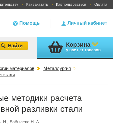
дательству
Как заказать
Как пользоваться
Оплата
Помощь
Личный кабинет
Корзина
у вас
нет товаров
огии материалов
Металлургия
и стали
ые методики расчета
вной разливки стали
. Н.
,
Бобылева Н. А.