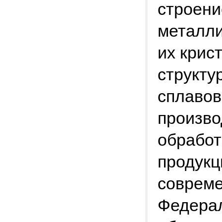
строени
металли
их крис
структу
сплавов
произво
обработ
продукц
соврем
Федерал