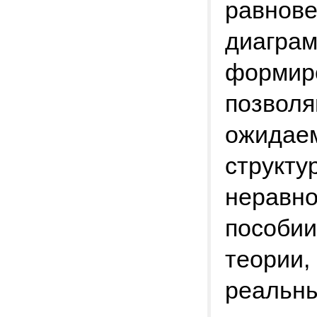
равнов
диаграм
формиро
позволя
ожидаем
структу
неравно
пособии
теории,
реальны