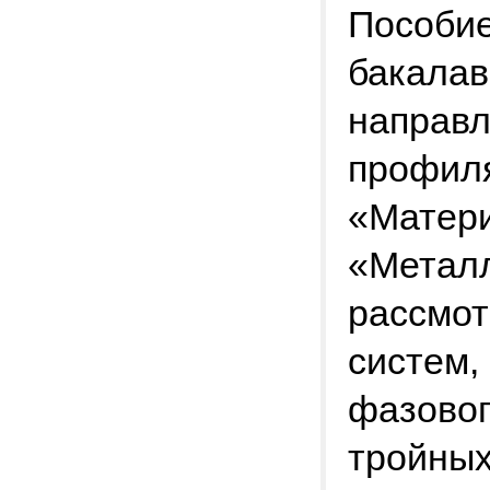
Пособие
бакалав
направл
профиля
«Матер
«Металл
рассмо
систем,
фазовог
тройных