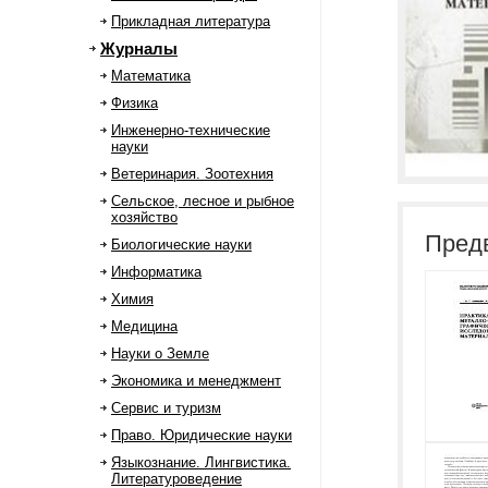
Прикладная литература
Журналы
Математика
Физика
Инженерно-технические
науки
Ветеринария. Зоотехния
Сельское, лесное и рыбное
хозяйство
Пред
Биологические науки
Информатика
Химия
Медицина
Науки о Земле
Экономика и менеджмент
Сервис и туризм
Право. Юридические науки
Языкознание. Лингвистика.
Литературоведение