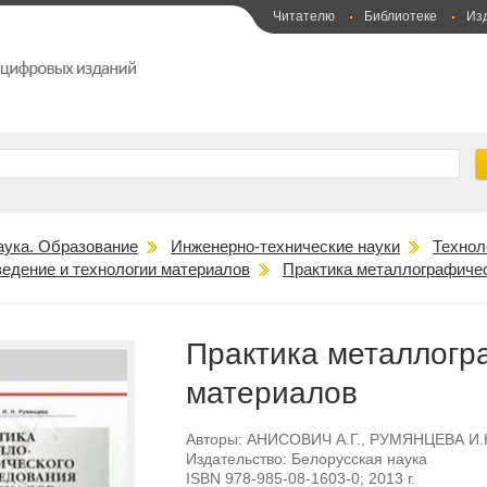
Читателю
Библиотеке
Из
аука. Образование
Инженерно-технические науки
Технол
едение и технологии материалов
Практика металлографиче
Практика металлогр
материалов
Авторы:
АНИСОВИЧ А.Г.
,
РУМЯНЦЕВА И.
Издательство:
Белорусская наука
ISBN
978-985-08-1603-0
; 2013 г.