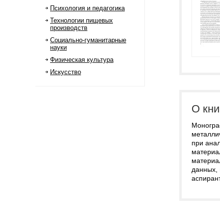
Психология и педагогика
Технологии пищевых
производств
Социально-гуманитарные
науки
Физическая культура
Искусство
О кни
Моногра
металли
при ана
материа
материа
данных, 
аспирант