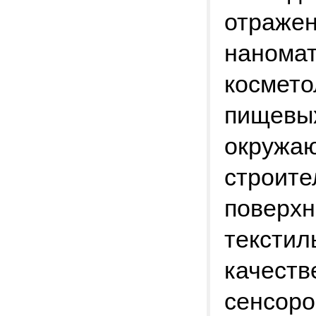
отражен
наномат
космето
пищевых
окружаю
строите
поверхн
текстил
качеств
сенсоро