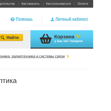
дательству
Как заказать
Как пользоваться
Оплата
Помощь
Личный кабинет
Корзина
у вас
нет товаров
оника, радиотехника и системы связи
птика