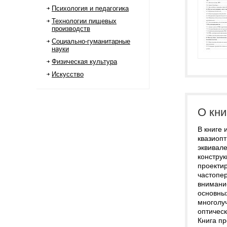
Психология и педагогика
Технологии пищевых
производств
Социально-гуманитарные
науки
Физическая культура
Искусство
О кни
В книге
квазиопт
эквивал
конструк
проекти
частопер
внимани
основны
многолу
оптическ
Книга п