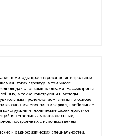
вания и методы проектирования интегральных
амики таких структур, в том числе
 волноводах с тонкими пленками. Рассмотрены
слойных, а также конструкции и методы
инудительным преломлением, линзы на основе
и квазиоптических линз и зеркал; наибольшее
конструкции и технические характеристики
укций интегральных многоканальных,
онов, построенных с использованием
еских и радиофизических специальностей,