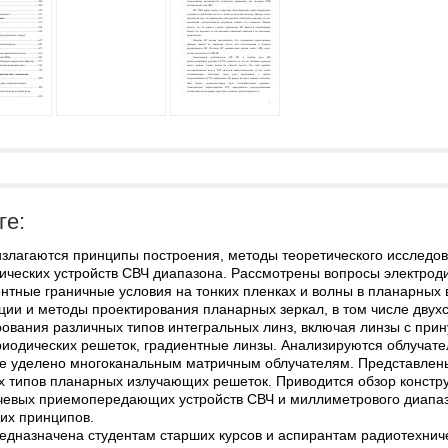
ге:
 излагаются принципы построения, методы теоретического исследо
ических устройств СВЧ диапазона. Рассмотрены вопросы электродин
ентные граничные условия на тонких пленках и волны в планарных
ции и методы проектирования планарных зеркал, в том числе двух
рования различных типов интегральных линз, включая линзы с пр
иодических решеток, градиентные линзы. Анализируются облучател
е уделено многоканальным матричным облучателям. Представлены 
х типов планарных излучающих решеток. Приводится обзор констр
чевых приемопередающих устройств СВЧ и миллиметрового диапаз
их принципов.
редназначена студентам старших курсов и аспирантам радиотехнич