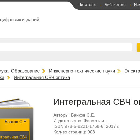
Читателю
Библиотеке
Из
аука. Образование
Инженерно-технические науки
Электр
ка
Интегральная СВЧ оптика
Интегральная СВЧ о
Авторы:
Банков С.Е.
Издательство:
Физматлит
Банков С.Е.
ISBN
978-5-9221-1758-6
; 2017 г.
Кол-во страниц:
908
егральная СВЧ