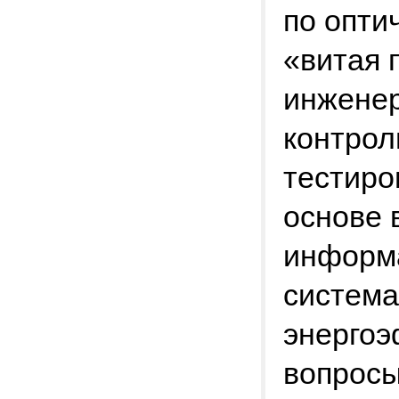
по опти
«витая 
инженер
контрол
тестиро
основе 
информа
система
энергоэ
вопросы