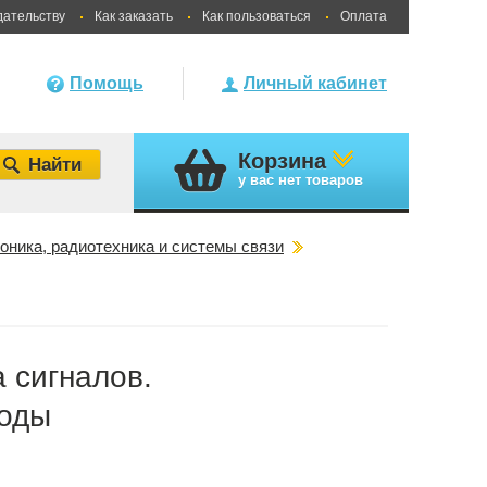
дательству
Как заказать
Как пользоваться
Оплата
Помощь
Личный кабинет
Корзина
у вас
нет товаров
оника, радиотехника и системы связи
 сигналов.
тоды