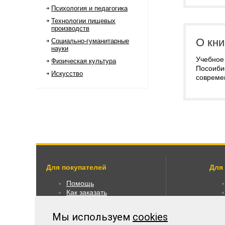
Психология и педагогика
Технологии пищевых
производств
О кни
Социально-гуманитарные
науки
Учебное
Физическая культура
Посоибие
Искусство
совреме
Для покупателей
Для
Помощь
Как заказать
Как пользоваться
Правовая информация
Мы используем
cookies
Оплата