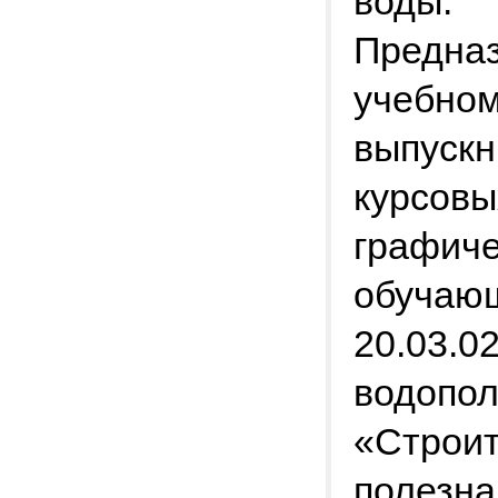
воды.
Предназ
учебном
выпускн
курсовы
графиче
обучающ
20.03.0
водопол
«Строит
полезна