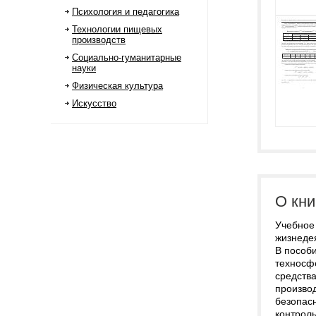
Психология и педагогика
Технологии пищевых
производств
Социально-гуманитарные
науки
Физическая культура
Искусство
О кни
Учебное
жизнеде
В пособ
техносф
средств
произво
безопас
контроль