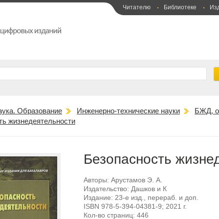
Читателю
Библиотеке
Из
аука. Образование
Инженерно-технические науки
БЖД, о
ть жизнедеятельности
Безопасность жизне
Авторы:
Арустамов Э. А.
Издательство:
Дашков и К
Издание:
23-е изд., перераб. и доп.
ISBN
978-5-394-04381-9
; 2021 г.
Кол-во страниц:
446