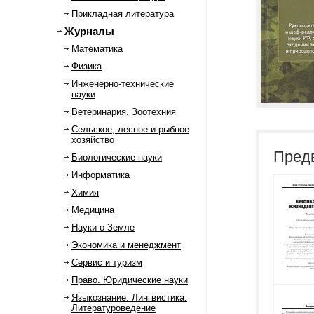
Прикладная литература
Журналы
Математика
Физика
Инженерно-технические
науки
Ветеринария. Зоотехния
Сельское, лесное и рыбное
хозяйство
Пред
Биологические науки
Информатика
Химия
Медицина
Науки о Земле
Экономика и менеджмент
Сервис и туризм
Право. Юридические науки
Языкознание. Лингвистика.
Литературоведение