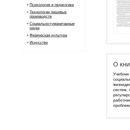
Психология и педагогика
Технологии пищевых
производств
Социально-гуманитарные
науки
Физическая культура
Искусство
О кни
Учебник
социаль
жизнедея
систем, 
регулир
работни
проблем