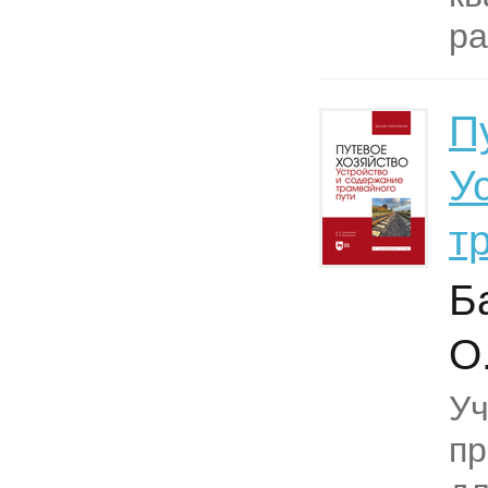
ра
П
У
т
Б
О
Уч
пр