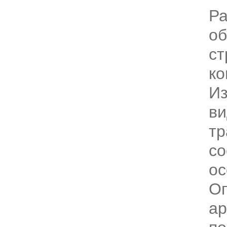
Р
об
ст
ко
Из
в
тр
со
ос
О
ар