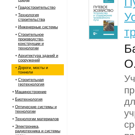
П
Градостроительство
У
Технология
строительства
Инженерные системы
т
Строительное
производство,
конструкции и
Б
технологии
Архитектура зданий и
О
сооружений
Дороги, мосты и
тоннели
Уч
Строительная
геотехнология
пр
Машиностроение
дл
Биотехнология
Оптические системы и
у
технологии
Технологии материалов
ср
Электроника,
радиотехника и системы