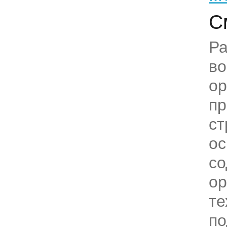
С
Ра
в
ор
пр
ст
ос
с
ор
те
по