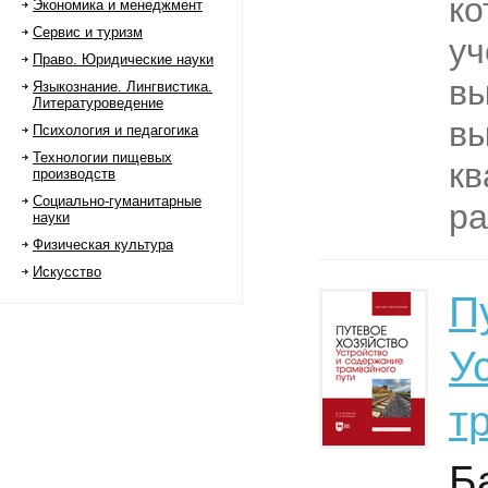
ко
Экономика и менеджмент
Сервис и туризм
у
Право. Юридические науки
в
Языкознание. Лингвистика.
Литературоведение
вы
Психология и педагогика
Технологии пищевых
к
производств
Социально-гуманитарные
ра
науки
Физическая культура
Искусство
П
У
т
Б