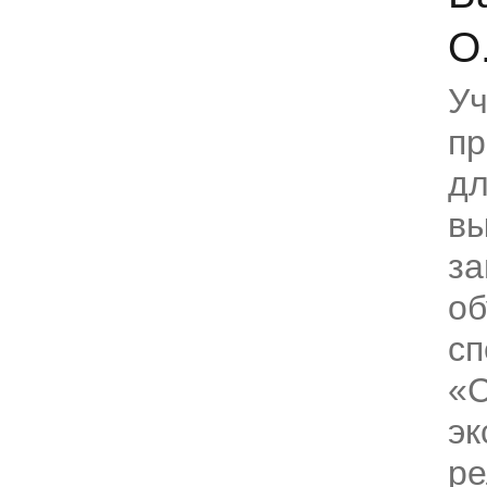
О
Уч
пр
дл
вы
за
об
сп
«С
эк
ре