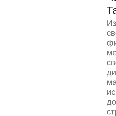
Т
Из
св
фи
ме
св
ди
ма
ис
д
ст