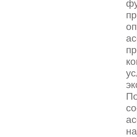
фу
пр
оп
ас
пр
ко
ус
эк
По
со
ас
на