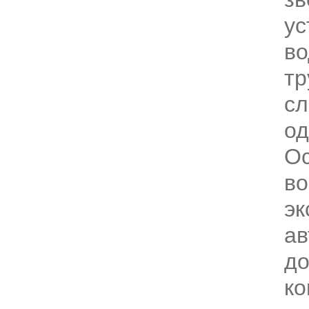
ус
во
тр
сл
од
О
в
эк
а
до
ко