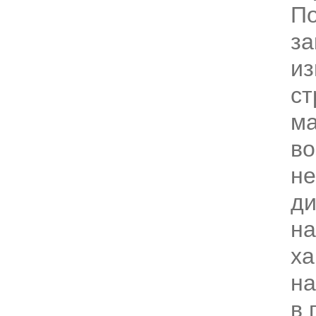
П
за
из
ст
ма
во
не
д
на
ха
на
в 