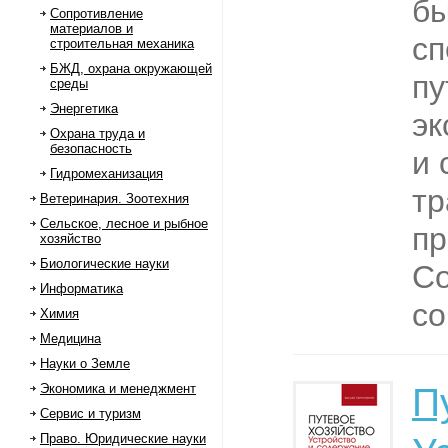
бы
Сопротивление
материалов и
сп
строительная механика
БЖД, охрана окружающей
пу
среды
Энергетика
эк
Охрана труда и
безопасность
и 
Гидромеханизация
т
Ветеринария. Зоотехния
Сельское, лесное и рыбное
пр
хозяйство
Биологические науки
Со
Информатика
со
Химия
Медицина
Науки о Земле
Экономика и менеджмент
П
Сервис и туризм
Право. Юридические науки