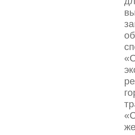
дл
вы
за
об
сп
«С
эк
ре
го
тр
«С
же