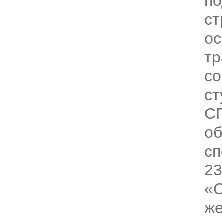
по
ст
ос
тр
со
ст
С
об
сп
23
«С
же