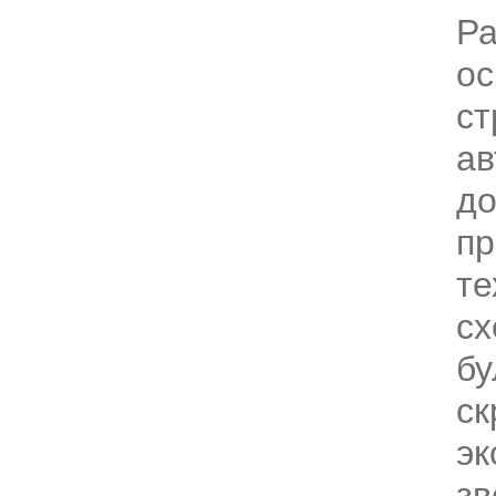
Р
ос
ст
а
до
пр
те
сх
бу
ск
эк
зв