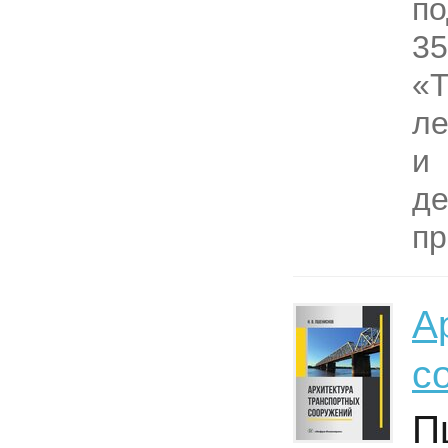
по
35
«Т
ле
и
д
пр
А
с
П