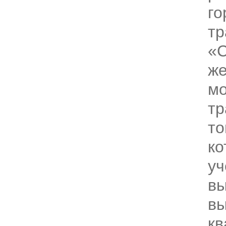
го
тр
«С
же
мо
тр
то
ко
у
в
вы
к