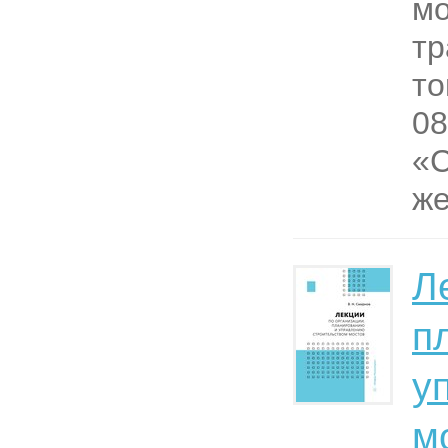
мо
тр
то
08
«С
же
Л
п
у
м