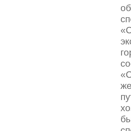
об
сп
«С
эк
го
со
«С
же
пу
хо
бы
сп