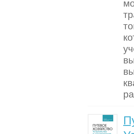
мо
тр
то
ко
у
в
вы
к
ра
П