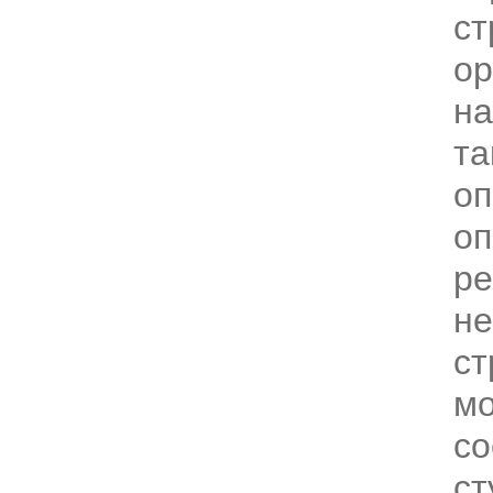
ст
ор
на
та
оп
оп
ре
не
ст
м
со
ст