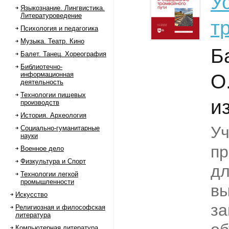
У
Языкознание. Лингвистика.
Литературоведение
т
Психология и педагогика
Музыка. Театр. Кино
Б
Балет. Танец. Хореография
Библиотечно-
информационная
О
деятельность
Технологии пищевых
из
производств
История. Археология
Уч
Социально-гуманитарные
науки
пр
Военное дело
Физкультура и Спорт
дл
Технологии легкой
промышленности
вы
Искусство
за
Религиозная и философская
литература
Компьютерная литература