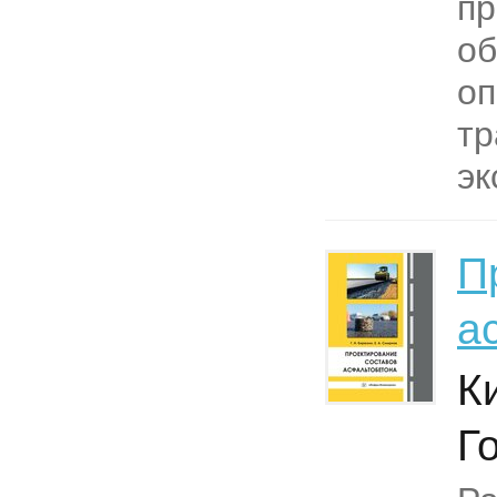
пр
об
оп
тр
эк
П
а
К
Г