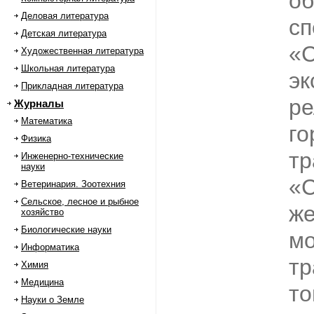
об
Деловая литература
сп
Детская литература
«С
Художественная литература
Школьная литература
эк
Прикладная литература
ре
Журналы
Математика
го
Физика
тр
Инженерно-технические
науки
«С
Ветеринария. Зоотехния
Сельское, лесное и рыбное
же
хозяйство
Биологические науки
мо
Информатика
тр
Химия
Медицина
то
Науки о Земле