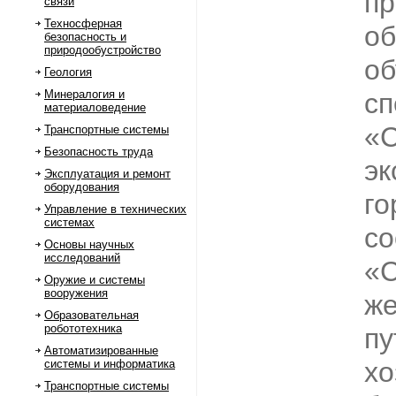
пр
связи
Техносферная
об
безопасность и
природообустройство
об
Геология
Минералогия и
сп
материаловедение
«С
Транспортные системы
Безопасность труда
эк
Эксплуатация и ремонт
оборудования
го
Управление в технических
системах
со
Основы научных
исследований
«С
Оружие и системы
вооружения
же
Образовательная
робототехника
пу
Автоматизированные
хо
системы и информатика
Транспортные системы