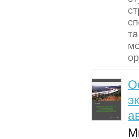
ст
сп
та
мо
ор
О
э
а
М