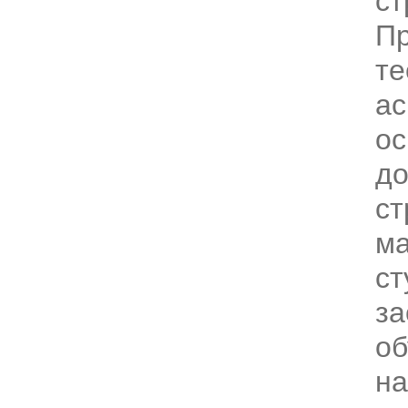
ст
Пр
те
ас
ос
до
ст
ма
ст
за
об
на