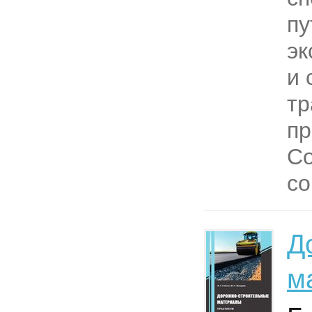
пу
эк
и 
т
пр
Со
со
Д
м