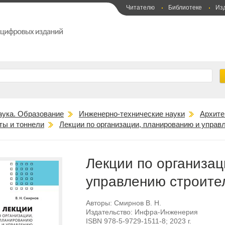
Читателю
Библиотеке
Из
аука. Образование
Инженерно-технические науки
Архите
ты и тоннели
Лекции по организации, планированию и управ
Лекции по организац
управлению строите
Авторы:
Смирнов В. Н.
Издательство:
Инфра-Инженерия
ISBN
978-5-9729-1511-8
; 2023 г.