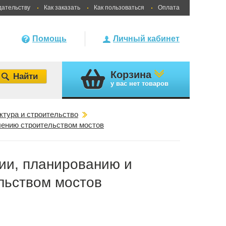
дательству
Как заказать
Как пользоваться
Оплата
Помощь
Личный кабинет
Корзина
у вас
нет товаров
ктура и строительство
лению строительством мостов
ии, планированию и
льством мостов