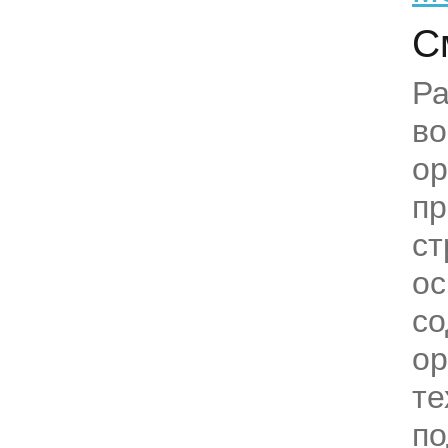
С
Ра
в
ор
пр
ст
ос
с
ор
те
по