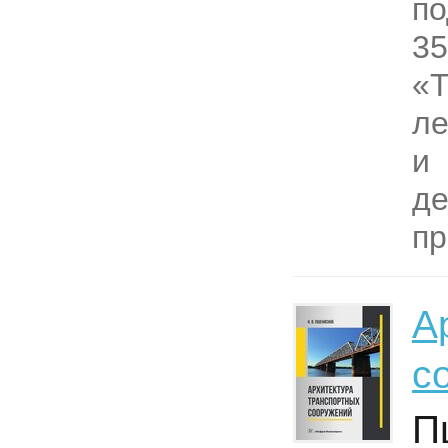
по
35
«Т
ле
и
д
пр
А
с
П