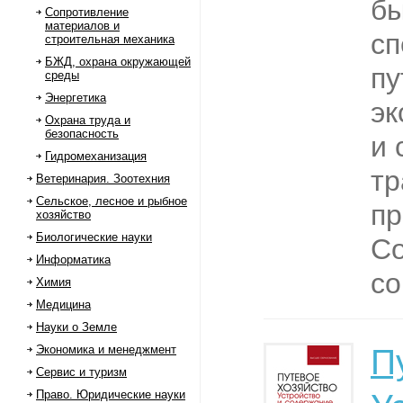
бы
Сопротивление
материалов и
сп
строительная механика
БЖД, охрана окружающей
пу
среды
Энергетика
эк
Охрана труда и
безопасность
и 
Гидромеханизация
т
Ветеринария. Зоотехния
Сельское, лесное и рыбное
пр
хозяйство
Биологические науки
Со
Информатика
со
Химия
Медицина
Науки о Земле
Экономика и менеджмент
П
Сервис и туризм
Право. Юридические науки