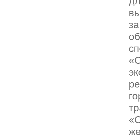
дл
вы
за
об
сп
«С
эк
ре
го
тр
«С
же