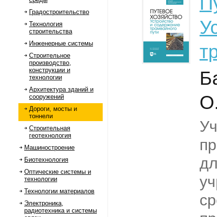
П
Градостроительство
У
Технология
строительства
Инженерные системы
т
Строительное
производство,
конструкции и
Б
технологии
Архитектура зданий и
О
сооружений
Дороги, мосты и
тоннели
Уч
Строительная
геотехнология
пр
Машиностроение
дл
Биотехнология
Оптические системы и
у
технологии
Технологии материалов
ср
Электроника,
радиотехника и системы