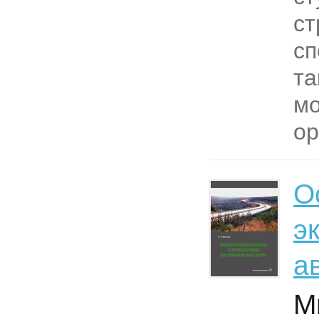
ст
сп
та
мо
ор
О
э
а
М