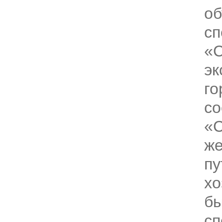
об
сп
«С
эк
го
со
«С
же
пу
хо
бы
сп