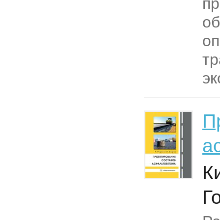
пр
об
оп
тр
эк
П
а
К
Г