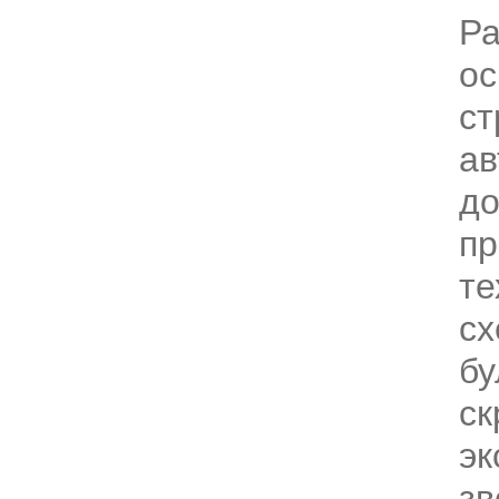
Р
ос
ст
а
до
пр
те
сх
бу
ск
эк
зв