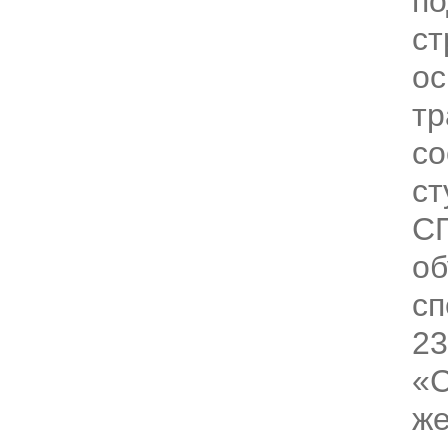
по
ст
ос
тр
со
ст
С
об
сп
23
«С
же