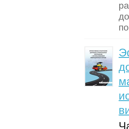
ра
д
по
Э
д
м
и
в
Ч