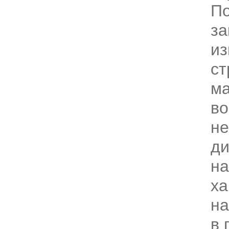
П
за
из
ст
ма
во
не
д
на
ха
на
в 