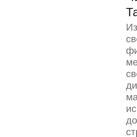
Т
Из
св
фи
ме
св
ди
ма
ис
д
ст