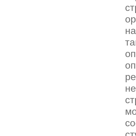
ст
ор
на
та
оп
оп
ре
не
ст
м
со
ст