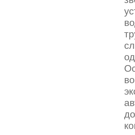
ус
во
тр
сл
од
О
в
эк
а
до
ко