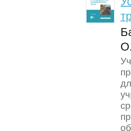
У
т
Б
О
Уч
пр
дл
у
ср
пр
об