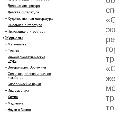
об
Деловая литература
сп
Детская литература
«С
Художественная литература
Школьная литература
эк
Прикладная литература
ре
Журналы
Математика
го
Физика
тр
Инженерно-технические
науки
«С
Ветеринария. Зоотехния
Сельское, лесное и рыбное
же
хозяйство
Биологические науки
мо
Информатика
тр
Химия
Медицина
то
Науки о Земле