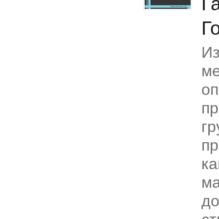
Г
Г
И
ме
оп
пр
гр
п
к
ма
до