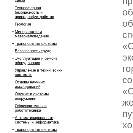
пр
связи
Техносферная
об
безопасность и
природообустройство
об
Геология
Минералогия и
сп
материаловедение
«С
Транспортные системы
Безопасность труда
эк
Эксплуатация и ремонт
оборудования
го
Управление в технических
системах
со
Основы научных
исследований
«С
Оружие и системы
вооружения
же
Образовательная
робототехника
пу
Автоматизированные
хо
системы и информатика
Транспортные системы