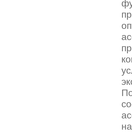
фу
пр
оп
ас
пр
ко
ус
эк
По
со
ас
на