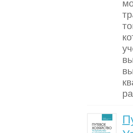
мо
тр
то
ко
у
в
вы
к
ра
П