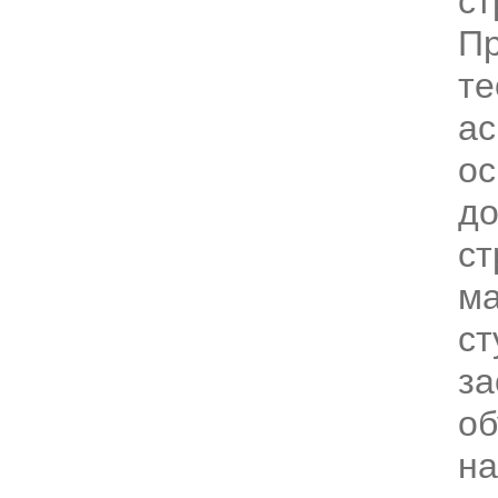
ст
Пр
те
ас
ос
до
ст
ма
ст
за
об
на