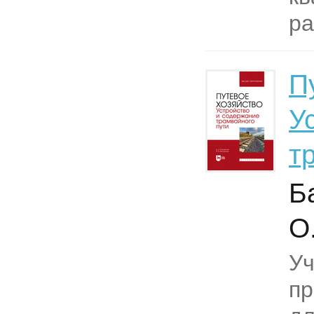
ра
П
У
т
Б
О
Уч
пр