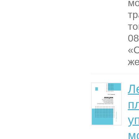
мо
тр
то
08
«С
же
Л
п
у
м