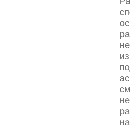
Р
сп
ос
ра
не
из
по
ас
см
не
ра
на