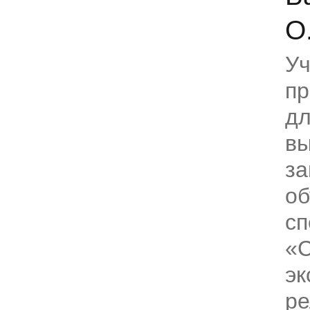
О
Уч
пр
дл
вы
за
об
сп
«С
эк
ре