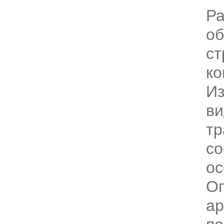
Р
об
ст
ко
Из
в
тр
со
ос
О
ар