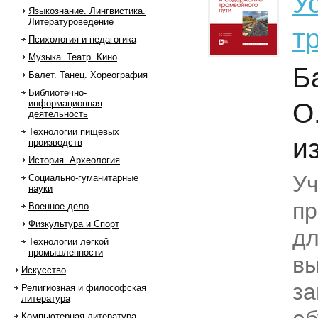
У
Языкознание. Лингвистика.
Литературоведение
т
Психология и педагогика
Музыка. Театр. Кино
Б
Балет. Танец. Хореография
Библиотечно-
информационная
О
деятельность
Технологии пищевых
из
производств
История. Археология
Уч
Социально-гуманитарные
науки
пр
Военное дело
Физкультура и Спорт
дл
Технологии легкой
промышленности
вы
Искусство
за
Религиозная и философская
литература
Компьютерная литература