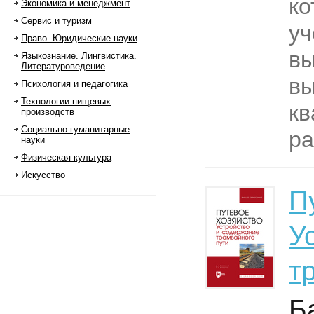
ко
Экономика и менеджмент
Сервис и туризм
у
Право. Юридические науки
в
Языкознание. Лингвистика.
Литературоведение
вы
Психология и педагогика
Технологии пищевых
к
производств
Социально-гуманитарные
ра
науки
Физическая культура
Искусство
П
У
т
Б