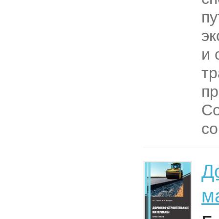
пу
эк
и 
т
пр
Со
со
Д
м