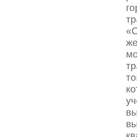
го
тр
«С
же
мо
тр
то
ко
у
в
вы
к