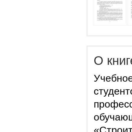
О книг
Учебное
студент
професс
обучающ
«Строит