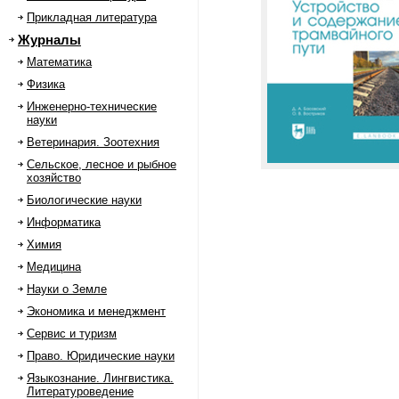
Прикладная литература
Журналы
Математика
Физика
Инженерно-технические
науки
Ветеринария. Зоотехния
Сельское, лесное и рыбное
хозяйство
Биологические науки
Информатика
Химия
Медицина
Науки о Земле
Экономика и менеджмент
Сервис и туризм
Право. Юридические науки
Языкознание. Лингвистика.
Литературоведение