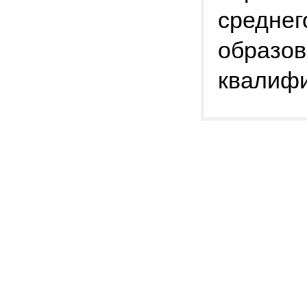
среднег
образо
квалиф