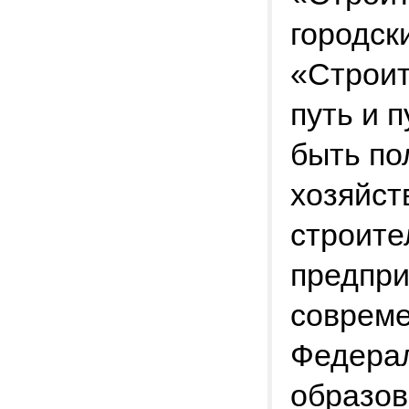
городск
«Строит
путь и 
быть по
хозяйст
строите
предпри
соврем
Федерал
образов