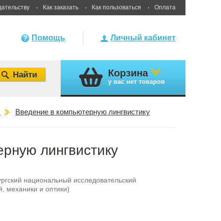
дательству
Как заказать
Как пользоваться
Оплата
Помощь
Личный кабинет
Корзина
у вас
нет товаров
ы
Введение в компьютерную лингвистику
ерную лингвистику
ргский национальный исследовательский
, механики и оптики)