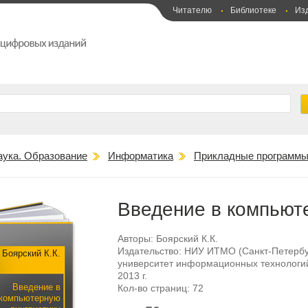
Читателю
Библиотеке
Из
аука. Образование
Информатика
Прикладные программ
Введение в компьют
Авторы:
Боярский К.К.
Издательство:
НИУ ИТМО (Санкт-Петербу
Боярский К.К.
университет информационных технологий
2013 г.
Введение в
Кол-во страниц:
72
компьютерную