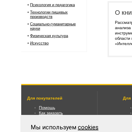
Психология и педагогика
О кни
Технологии пищевых
производств
Рассмат
Социально-гуманитарные
анализа
науки
инструме
Физическая культура
области 
Искусство
«Интелл
Для покупателей
Для
Помощь
Как заказать
Как пользоваться
Правовая информация
Мы используем
cookies
Оплата