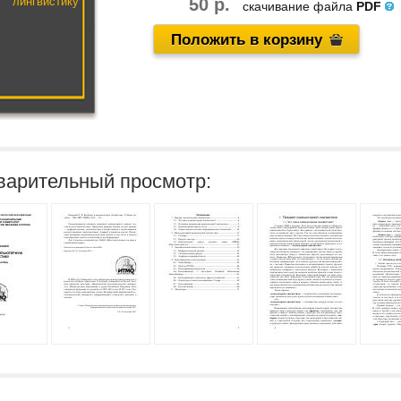
лингвистику
50 р.
скачивание файла
PDF
Положить в корзину
варительный просмотр: