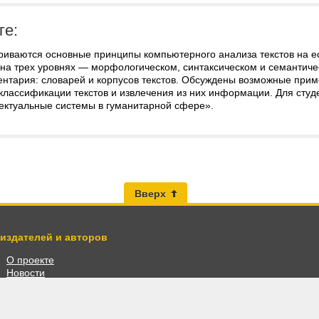
ге:
риваются основные принципы компьютерного анализа текстов на 
 на трех уровнях — морфологическом, синтаксическом и семантич
нтария: словарей и корпусов текстов. Обсуждены возможные приме
классификации текстов и извлечения из них информации. Для сту
ектуальные системы в гуманитарной сфере».
Вверх
 издателей и авторов
О проекте
Новости
Разместить книги
Личный кабинет