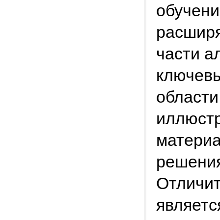
обучени
расширя
части а
ключевы
области
иллюстр
материа
решения
Отличит
являетс