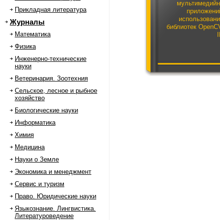
мультимедий
Прикладная литература
приложени
использован
Журналы
библиотек OpenC
Математика
Физика
Инженерно-технические
науки
Ветеринария. Зоотехния
Сельское, лесное и рыбное
хозяйство
Биологические науки
Информатика
Химия
Медицина
Науки о Земле
Экономика и менеджмент
Сервис и туризм
Право. Юридические науки
Языкознание. Лингвистика.
Литературоведение