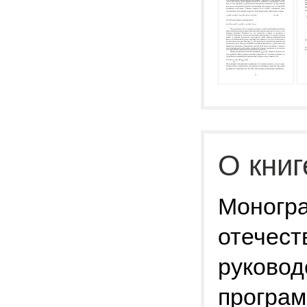
О книг
Моногра
отечест
руковод
програ