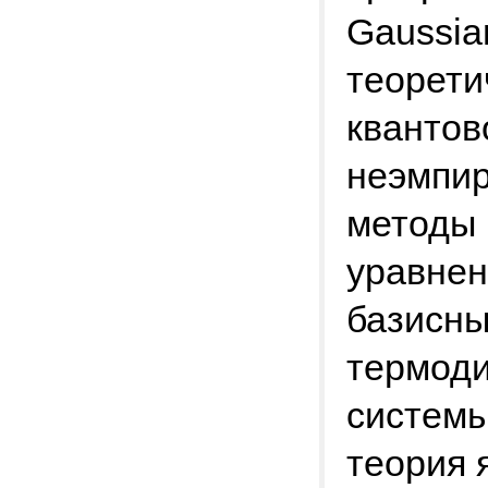
Gaussia
теорети
квантов
неэмпир
методы 
уравнен
базисны
термоди
системы
теория 