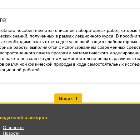
ге:
чебного пособия является описание лабораторных работ, которые 
еских знаний, полученных в рамках лекционного курса. В пособии
рые необходимо знать ответы для успешной защиты лабораторных р
орные работы выполняются с использованием современных средст
аспростаненного пакета программ математического моделирован
ого пакета позволят студентам самостоятельно решать различные 
лов различной физической природы в ходе самостоятельных исслед
кационной работой.
Вверх
 издателей и авторов
О проекте
Новости
Разместить книги