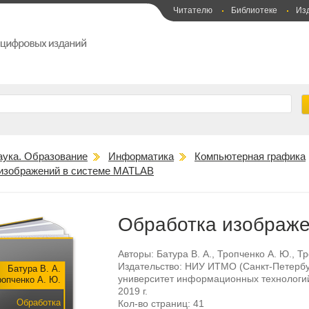
Читателю
Библиотеке
Из
аука. Образование
Информатика
Компьютерная графика
изображений в системе MATLAB
Обработка изображе
Авторы:
Батура В. А.
,
Тропченко А. Ю.
,
Тр
Издательство:
НИУ ИТМО (Санкт-Петербу
Батура В. А.
университет информационных технологий
ропченко А. Ю.
2019 г.
Обработка
Кол-во страниц:
41