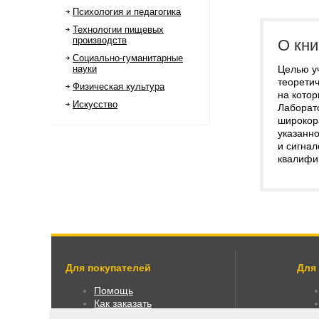
Психология и педагогика
Технологии пищевых
производств
О кни
Социально-гуманитарные
науки
Целью у
теоретич
Физическая культура
на кото
Искусство
Лаборат
широкор
указанн
и сигна
квалифи
Для покупателей
Для
Помощь
Как заказать
Как пользоваться