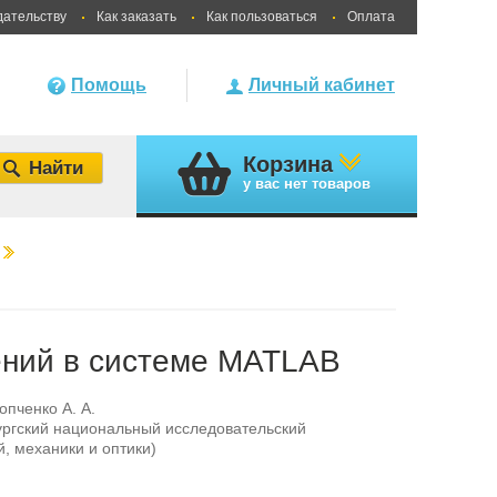
дательству
Как заказать
Как пользоваться
Оплата
Помощь
Личный кабинет
Корзина
у вас
нет товаров
ний в системе MATLAB
опченко А. А.
ргский национальный исследовательский
, механики и оптики)