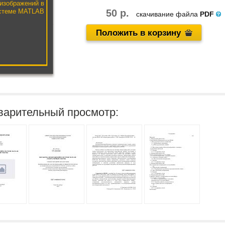
изображений в
стеме MATLAB
50 р.
скачивание файла
PDF
Положить в корзину
варительный просмотр: