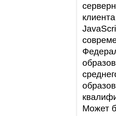
серверн
клиента
JavaScr
соврем
Федерал
образов
среднег
образо
квалиф
Может б