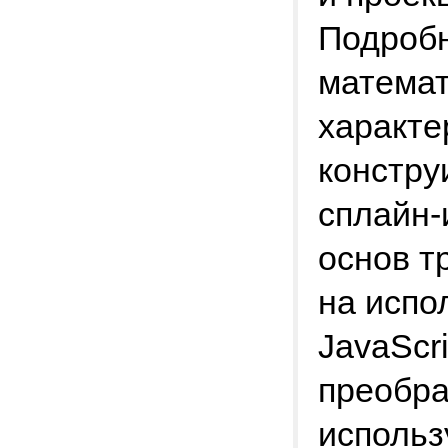
Подроб
математ
характе
констру
сплайн-
основ т
на испо
JavaScr
преобра
использ