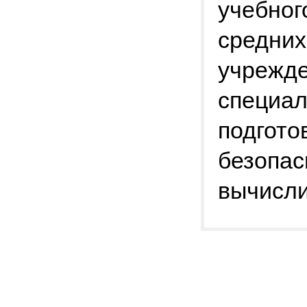
учебног
средни
учрежде
специал
подгот
безопас
вычисли