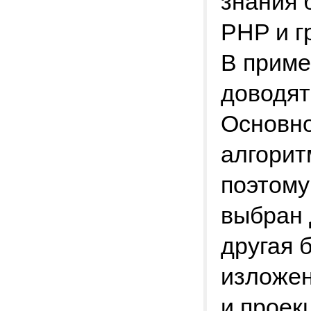
знания 
PHP и г
В приме
доводят
Основно
алгорит
поэтому
выбран 
другая 
изложен
и проек