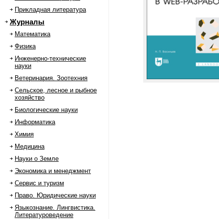
Прикладная литература
Журналы
Математика
Физика
Инженерно-технические
науки
Ветеринария. Зоотехния
Сельское, лесное и рыбное
хозяйство
Биологические науки
Информатика
Химия
Медицина
Науки о Земле
Экономика и менеджмент
Сервис и туризм
Право. Юридические науки
Языкознание. Лингвистика.
Литературоведение