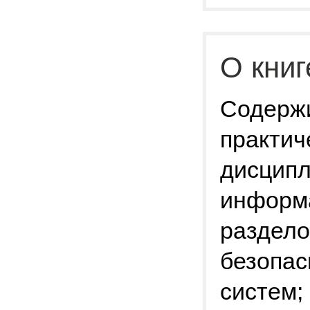
О книг
Содержи
практич
дисцип
информа
раздело
безопа
систем;