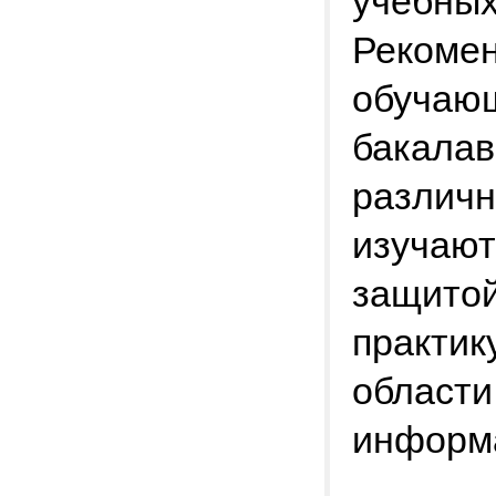
учебных
Рекомен
обучаю
бакалав
различн
изучают
защитой
практик
области
информа