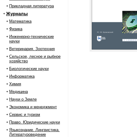
Прикладная литература
Журналы
Математика
Физика
Инженерно-технические
науки
Ветеринария. Зоотехния
Сельское, лесное и рыбное
хозяйство
Биологические науки
Информатика
Химия
Медицина
Науки о Земле
Экономика и менеджмент
Сервис и туризм
Право. Юридические науки
Языкознание. Лингвистика.
Литературоведение