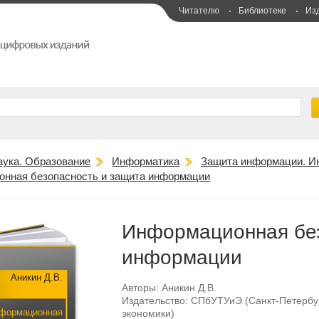
Читателю
Библиотеке
Из
аука. Образование
Информатика
Защита информации. И
нная безопасность и защита информации
Информационная без
информации
Аникин Д.В.
Авторы:
Аникин Д.В.
Издательство:
СПбУТУиЭ (Санкт-Петербур
формационная
экономики)