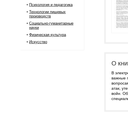
Психология и педагогика
Технологии пищевых
производств
Социально-гуманитарные
науки
Физическая культура
Искусство
О кни
В элект
важные 
вопроса
атак, у
войн. О
специал