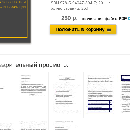
безопасность и
ISBN
978-5-94047-394-7
; 2011 г.
та информации
Кол-во страниц:
269
250 р.
скачивание файла
PDF
Положить в корзину
варительный просмотр: