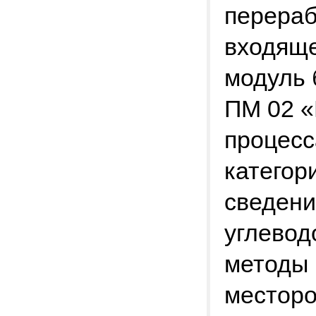
перераб
входяще
модуль 
ПМ 02 «
процесса
категор
сведени
углевод
методы 
месторо