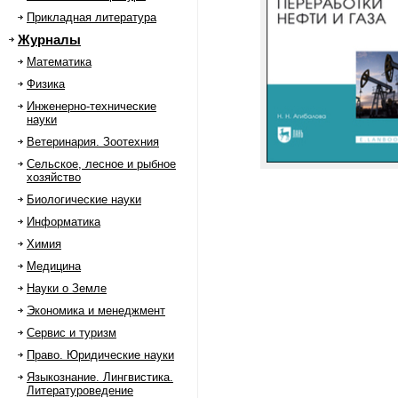
Прикладная литература
Журналы
Математика
Физика
Инженерно-технические
науки
Ветеринария. Зоотехния
Сельское, лесное и рыбное
хозяйство
Биологические науки
Информатика
Химия
Медицина
Науки о Земле
Экономика и менеджмент
Сервис и туризм
Право. Юридические науки
Языкознание. Лингвистика.
Литературоведение