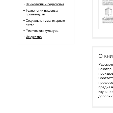
Психология и педагогика
Технологии пищевых
производств
Социально-гуманитарные
науки
Физическая культура
Искусство
О кни
Рассмот
некотор
производ
Соответ
професс
предназ
изучени
дополни