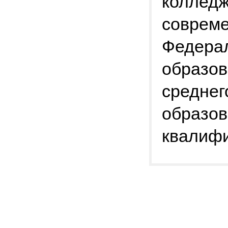
колледж
соврем
Федерал
образов
среднег
образо
квалиф