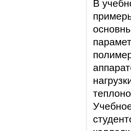
В учебн
примеры
основны
парамет
полимер
аппарат
нагрузк
теплоно
Учебное
студент