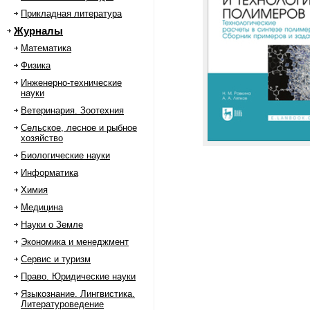
Прикладная литература
Журналы
Математика
Физика
Инженерно-технические
науки
Ветеринария. Зоотехния
Сельское, лесное и рыбное
хозяйство
Биологические науки
Информатика
Химия
Медицина
Науки о Земле
Экономика и менеджмент
Сервис и туризм
Право. Юридические науки
Языкознание. Лингвистика.
Литературоведение