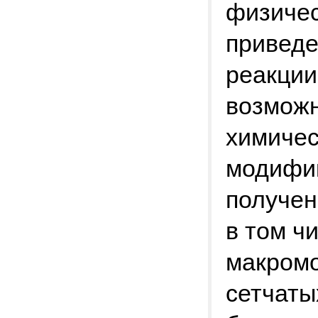
физичес
приведе
реакции
возможн
химичес
модифи
получен
в том ч
макром
сетчаты