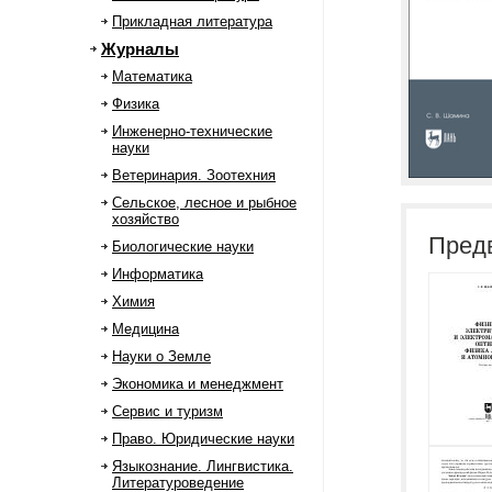
Прикладная литература
Журналы
Математика
Физика
Инженерно-технические
науки
Ветеринария. Зоотехния
Сельское, лесное и рыбное
хозяйство
Пред
Биологические науки
Информатика
Химия
Медицина
Науки о Земле
Экономика и менеджмент
Сервис и туризм
Право. Юридические науки
Языкознание. Лингвистика.
Литературоведение