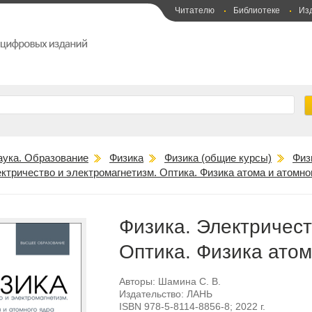
Читателю
Библиотеке
Из
аука. Образование
Физика
Физика (общие курсы)
Физ
ктричество и электромагнетизм. Оптика. Физика атома и атомно
Физика. Электричест
Оптика. Физика атом
Авторы:
Шамина С. В.
Издательство:
ЛАНЬ
ISBN
978-5-8114-8856-8
; 2022 г.