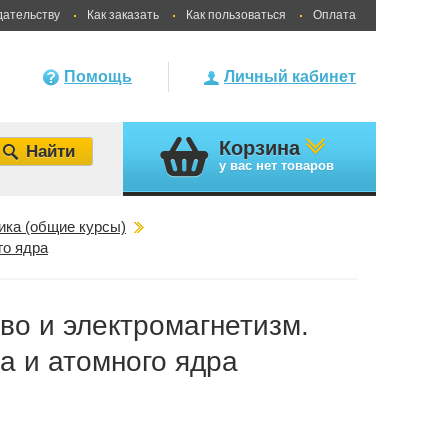
дательству
Как заказать
Как пользоваться
Оплата
Помощь
Личный кабинет
Корзина
у вас
нет товаров
ика (общие курсы)
го ядра
во и электромагнетизм.
а и атомного ядра