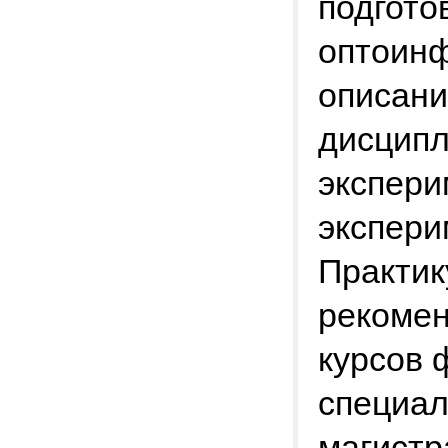
подгото
оптоинф
описани
дисципл
экспери
экспери
Практик
рекомен
курсов 
специал
магистр