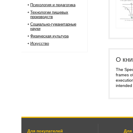
Психология и педагогика
Технологии пищевых
производств
Социально-гуманитарные
науки
Физическая культура
Искусство
О кни
The Speci
frames of
execution
intended 
Для покупателей
Для