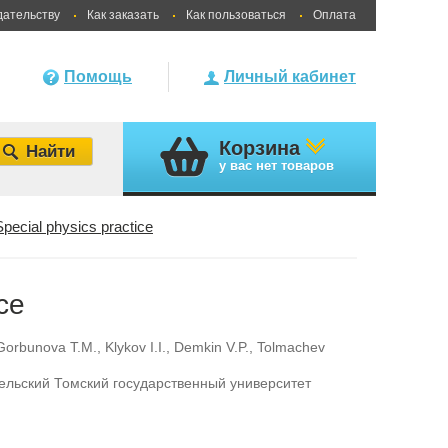
дательству
Как заказать
Как пользоваться
Оплата
Помощь
Личный кабинет
Корзина
у вас
нет товаров
Special physics practice
ce
Gorbunova Т.М.
,
Klykov I.I.
,
Demkin V.P.
,
Tolmachev
льский Томский государственный университет