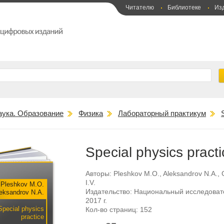
Читателю
Библиотеке
Из
аука. Образование
Физика
Лабораторный практикум
Special physics practi
Авторы:
Pleshkov M.O.
,
Aleksandrov N.A.
,
I.V.
Pleshkov M.O.
Издательство:
Национальный исследовате
eksandrov N.A.
2017 г.
Special physics
Кол-во страниц:
152
practice