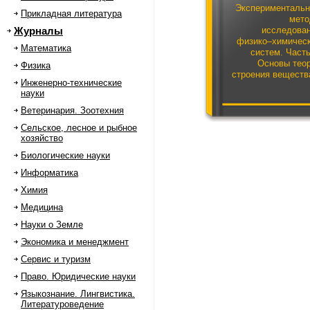
Эксперименталь
Прикладная литература
мет
Журналы
исследова
физико–химичес
Математика
систем. Часть
Основы тео
Физика
строения веществ
Инженерно-технические
физико–химичес
науки
превращен
Учебное посо
Ветеринария. Зоотехния
Сельское, лесное и рыбное
хозяйство
Биологические науки
Информатика
Химия
Медицина
Науки о Земле
Экономика и менеджмент
Сервис и туризм
Право. Юридические науки
Языкознание. Лингвистика.
Литературоведение