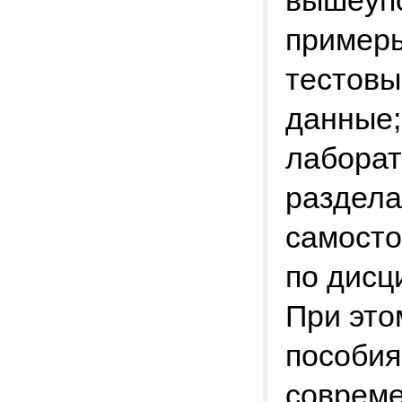
вышеуп
примеры
тестовы
данные;
лаборат
раздела
самосто
по дисц
При это
пособия
совреме