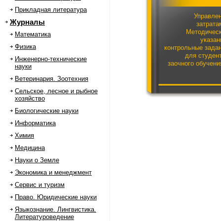
Прикладная литература
Управле
Журналы
затрата
Методичес
Математика
указан
Физика
контрольные зада
для студен
Инженерно-технические
заочного обучени
науки
экстерн
Ветеринария. Зоотехния
специально
060
Сельское, лесное и рыбное
хозяйство
Биологические науки
Информатика
Химия
Медицина
Науки о Земле
Экономика и менеджмент
Сервис и туризм
Право. Юридические науки
Языкознание. Лингвистика.
Литературоведение