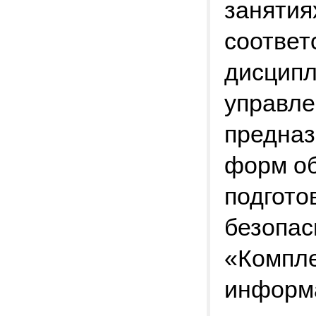
занятия
соответ
дисцип
управле
предназ
форм об
подгот
безопас
«Компле
информа