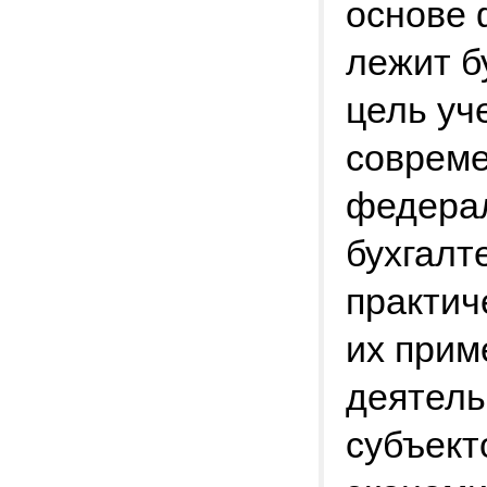
основе 
лежит б
цель у
совреме
федера
бухгалт
практич
их прим
деятель
субъект