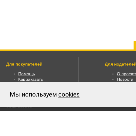
Для покупателей
Для издателей
Помощь
О проект
Как заказать
Новости
Как пользоваться
Размести
Правовая информация
Личный к
Мы используем
cookies
Оплата
© 2026 Global F5