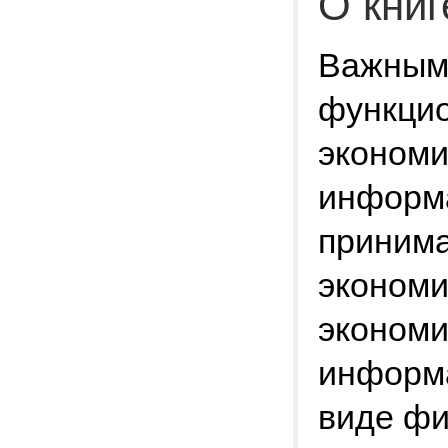
О книг
Важным
функци
экономи
информ
принима
экономи
экономи
информа
виде фи