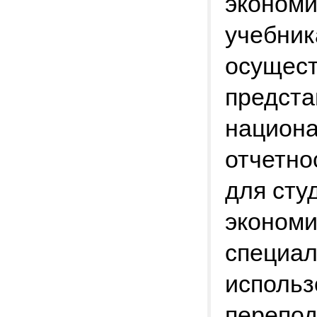
экономи
учебник
осущест
предст
национа
отчетно
для сту
экономи
специал
использ
перепод