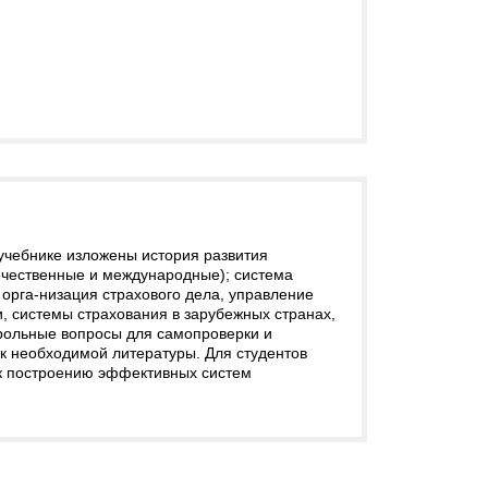
 учебнике изложены история развития
течественные и международные); система
 орга-низация страхового дела, управление
и, системы страхования в зарубежных странах,
трольные вопросы для самопроверки и
ок необходимой литературы. Для студентов
 к построению эффективных систем