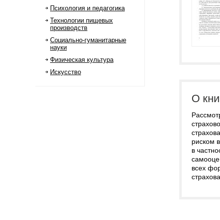
Психология и педагогика
Технологии пищевых
производств
Социально-гуманитарные
науки
Физическая культура
Искусство
О кни
Рассмотр
страхово
страхова
риском в
в частн
самооцен
всех фо
страхов