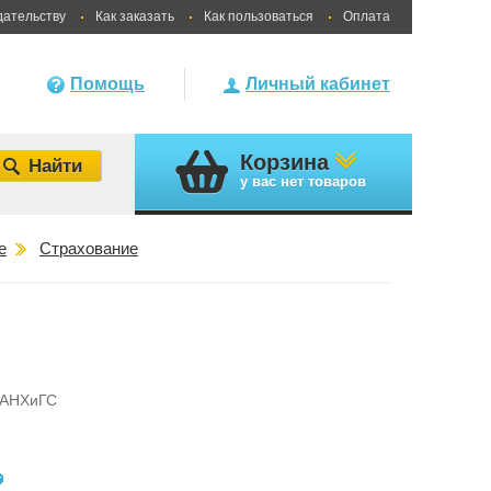
дательству
Как заказать
Как пользоваться
Оплата
Помощь
Личный кабинет
Корзина
у вас
нет товаров
е
Страхование
РАНХиГС