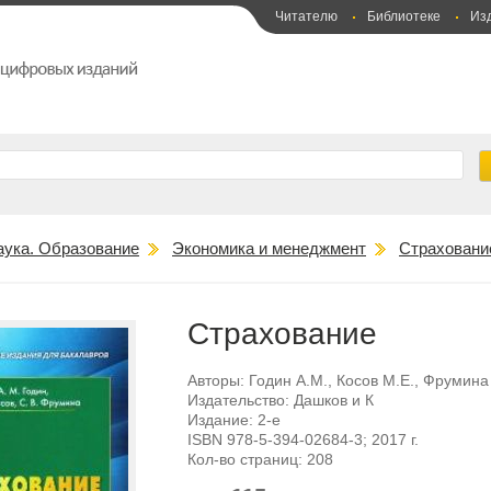
Читателю
Библиотеке
Из
аука. Образование
Экономика и менеджмент
Страховани
Страхование
Авторы:
Годин А.М.
,
Косов М.Е.
,
Фрумина 
Издательство:
Дашков и К
Издание:
2-е
ISBN
978-5-394-02684-3
; 2017 г.
Кол-во страниц:
208