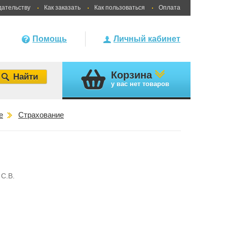
дательству
Как заказать
Как пользоваться
Оплата
Помощь
Личный кабинет
Корзина
у вас
нет товаров
е
Страхование
С.В.