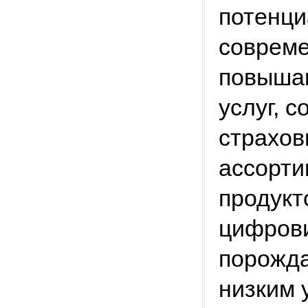
потенци
совреме
повышаю
услуг, 
страхов
ассорти
продукт
цифрови
порожда
низким 