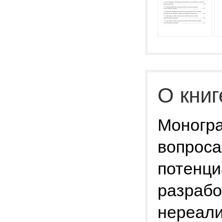
О книг
Моногр
вопроса
потенци
разрабо
нереали