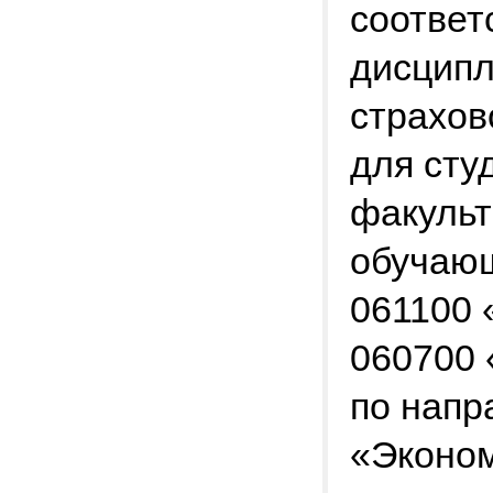
соответ
дисципл
страхов
для сту
факуль
обучающ
061100 
060700 
по напр
«Эконом