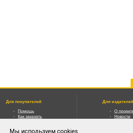
Для покупателей
Для издателей
Помощь
О проект
Как заказать
Новости
Как пользоваться
Размести
Правовая информация
Личный к
Мы используем
cookies
Оплата