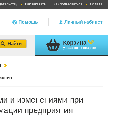
дательству
Как заказать
Как пользоваться
Оплата
Помощь
Личный кабинет
Корзина
у вас
нет товаров
т
риятия
ми и изменениями при
мации предприятия