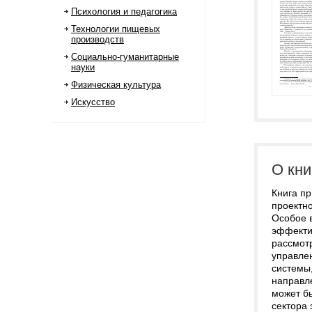
Психология и педагогика
Технологии пищевых
производств
Социально-гуманитарные
науки
Физическая культура
Искусство
О кни
Книга п
проектн
Особое 
эффекти
рассмот
управле
системы,
направл
может б
сектора 