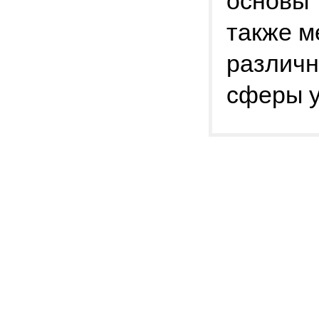
основы 
также м
различн
сферы у