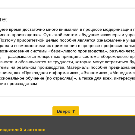
ге:
днее время достаточно много внимания в процессе модернизации 
ивого производства». Суть этой системы будущие инженеры и упра
 Поэтому приоритетной целью пособия является ознакомление уч
дства и возможностями их применения в процессе профессионально
 возникновения системы «бережливого производства», разъясняет
й, — раскрываются конкретные принципы системы «бережливого пр
вности и обозначаются те трудности, которые могут встретиться 
стемы на реальном производстве. Материалы пособия предназначе
ениям, как «Прикладная информатика», «Экономика», «Менеджмен
сиональное обучение (по отраслям)», а также для всех, интерес
ния производством.
Вверх
 издателей и авторов