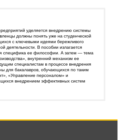
предприятий уделяется внедрению системы
вленцы должны понять уже на студенческой
ащихся с ключевыми идеями бережливого
й деятельности. В пособии излагается
ся специфика ее философии. А затем — тема
оизводства», внутренний механизм ее
будущим специалистам в процессе внедрения
ны для бакалавров, обучающихся по таким
т», «Управление персоналом» и
ующихся внедрением эффективных систем