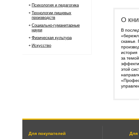
Психология и педагогика
Технологии пищевых
производств
О кни
Социально-гуманитарные
науки
В после
«бережл
Физическая культура
скамье.
Искусство
произво
история
за темо
эффекти
этой си
направл
«Профес
управле
Для покупателей
Для