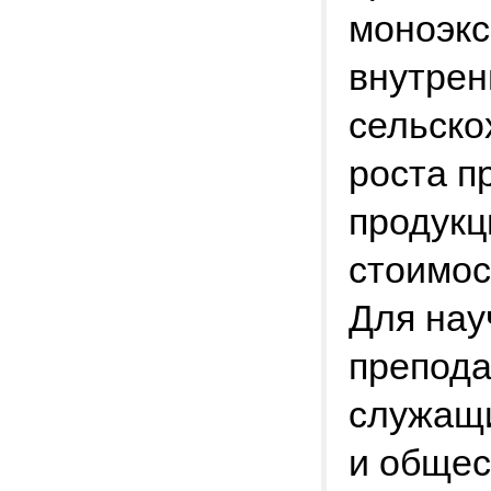
моноэкс
внутрен
сельско
роста п
продукц
стоимос
Для нау
препода
служащи
и общес