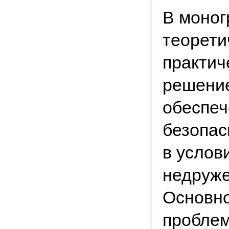
В моног
теорети
практич
решение
обеспеч
безопас
в услов
недруже
Основно
пробле