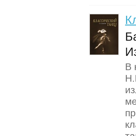
К
Б
И
В 
Н.
и
ме
пр
кл