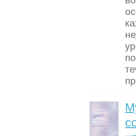
во
ос
ка
не
ур
по
те
пр
М
с