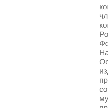
ко
чл
ко
Ро
Ф
Н
Ос
из
пр
со
м
пр