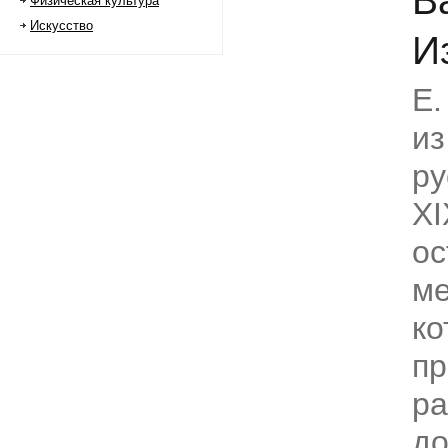
В
Физическая культура
Искусство
И
Е.
из
ру
XI
ос
ме
ко
пр
ра
до