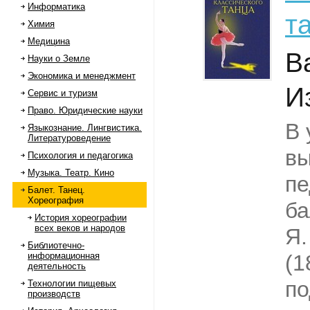
Информатика
т
Химия
Медицина
В
Науки о Земле
Экономика и менеджмент
И
Сервис и туризм
Право. Юридические науки
В 
Языкознание. Лингвистика.
Литературоведение
в
Психология и педагогика
Музыка. Театр. Кино
пе
Балет. Танец.
Хореография
ба
История хореографии
всех веков и народов
Я.
Библиотечно-
информационная
(1
деятельность
по
Технологии пищевых
производств