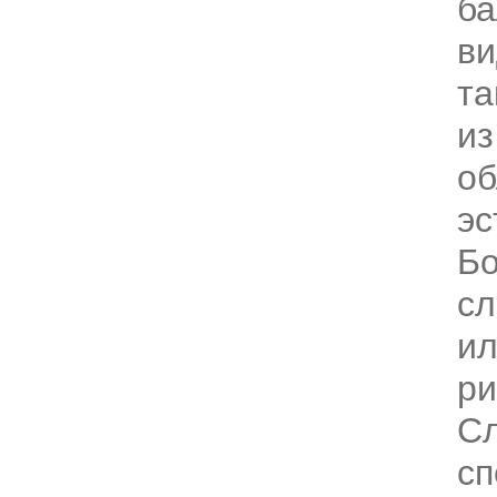
ба
ви
та
из
об
эс
Бо
сл
и
ри
Сл
сп