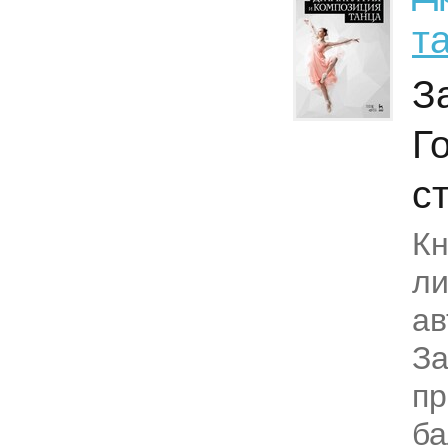
т
З
Г
с
Кн
ли
ав
За
пр
ба