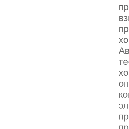
пр
вз
п
хо
Ав
те
хо
оп
к
эл
пр
п