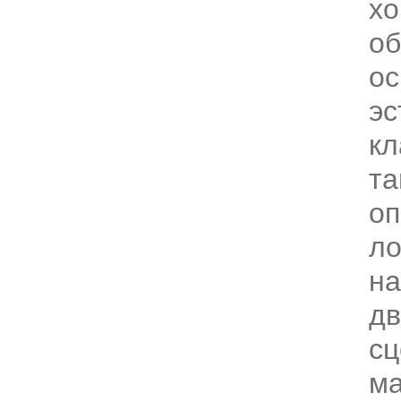
хо
об
ос
эс
кл
та
оп
ло
н
дв
сц
ма