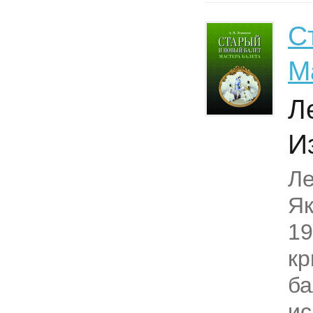
С
М
Л
И
Ле
Як
19
кр
ба
ис