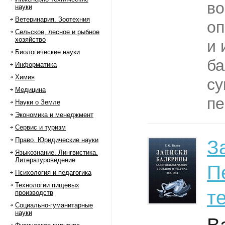
во
науки
Ветеринария. Зоотехния
оп
Сельское, лесное и рыбное
хозяйство
и 
Биологические науки
ба
Информатика
Химия
су
Медицина
пе
Науки о Земле
Экономика и менеджмент
Сервис и туризм
Право. Юридические науки
З
Языкознание. Лингвистика.
Литературоведение
П
Психология и педагогика
Технологии пищевых
т
производств
Социально-гуманитарные
науки