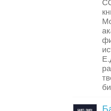
СС
кн
М
ак
ф
ис
Е.
ра
тв
би
Б