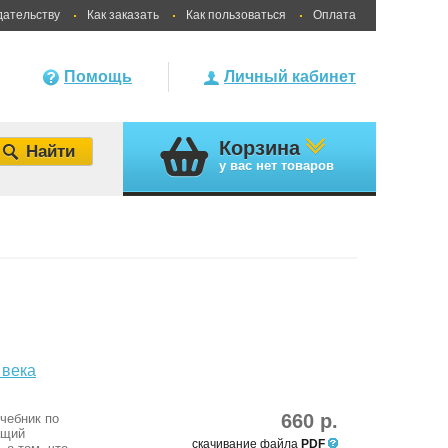
дательству
Как заказать
Как пользоваться
Оплата
Помощь
Личный кабинет
Корзина
у вас
нет товаров
 века
660 р.
чебник по
ащий
скачивание файла
PDF