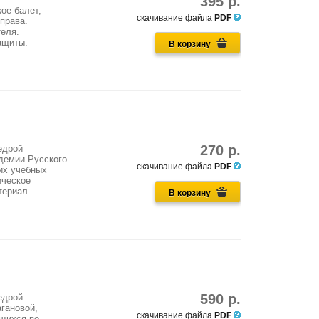
395 р.
кое балет,
скачивание файла
PDF
 права.
теля.
ащиты.
В корзину
270 р.
едрой
демии Русского
скачивание файла
PDF
их учебных
ическое
териал
В корзину
590 р.
едрой
гановой,
скачивание файла
PDF
ющихся по