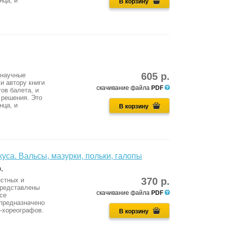
нца, и
В корзину
605 р.
 научные
и автору книги
скачивание файла
PDF
ов балета, и
 решения. Это
нца, и
В корзину
уса. Вальсы, мазурки, польки, галопы
.
370 р.
естных и
представлены
скачивание файла
PDF
се
 предназначено
в-хореографов.
В корзину