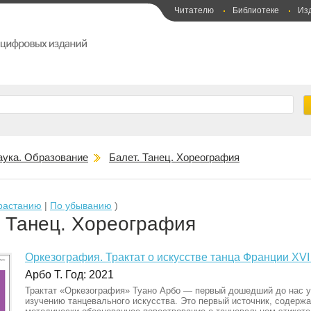
Читателю
Библиотеке
Из
аука. Образование
Балет. Танец. Хореография
растанию
|
По убыванию
)
. Танец. Хореография
Оркезография. Трактат о искусстве танца Франции XVI
Арбо Т. Год: 2021
Трактат «Оркезография» Туано Арбо — первый дошедший до нас у
изучению танцевального искусства. Это первый источник, содерж