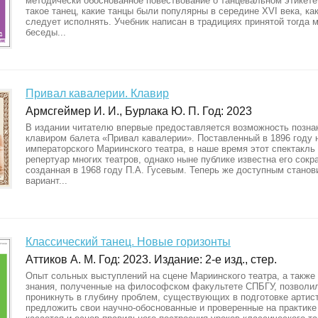
методически обоснованное повествование о танцевальном этикете,
такое танец, какие танцы были популярны в середине XVI века, как
следует исполнять. Учебник написан в традициях принятой тогда 
беседы...
Привал кавалерии. Клавир
Армсгеймер И. И., Бурлака Ю. П. Год: 2023
В издании читателю впервые предоставляется возможность позна
клавиром балета «Привал кавалерии». Поставленный в 1896 году 
императорского Мариинского театра, в наше время этот спектакль
репертуар многих театров, однако ныне публике известна его сокр
созданная в 1968 году П.А. Гусевым. Теперь же доступным станов
вариант...
Классический танец. Новые горизонты
Аттиков А. М. Год: 2023. Издание: 2-е изд., стер.
Опыт сольных выступлений на сцене Мариинского театра, а также
знания, полученные на философском факультете СПБГУ, позволил
проникнуть в глубину проблем, существующих в подготовке артист
предложить свои научно-обоснованные и проверенные на практике