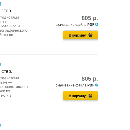
я
 стер.
805 р.
етодистами
(ныне —
скачивание файла
PDF
аботанное и
еографического
боты не
В корзину
я
 стер.
805 р.
етодистами
(ныне —
скачивание файла
PDF
ие представляет
как их
 но и в
В корзину
я