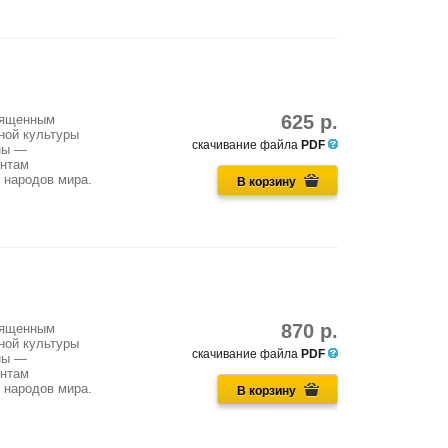
625 р.
священным
ной культуры
скачивание файла
PDF
ны —
ентам
 народов мира.
В корзину
870 р.
священным
ной культуры
скачивание файла
PDF
ны —
ентам
 народов мира.
В корзину