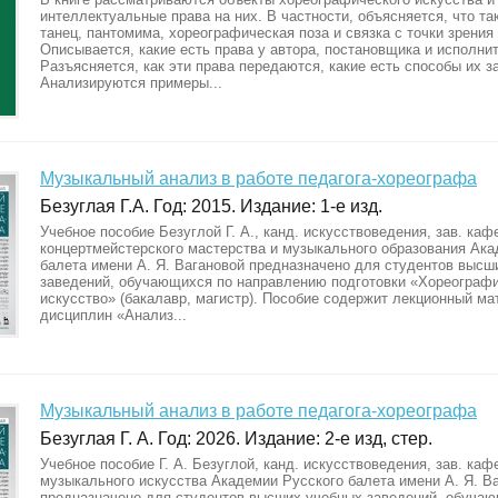
интеллектуальные права на них. В частности, объясняется, что та
танец, пантомима, хореографическая поза и связка с точки зрения
Описывается, какие есть права у автора, постановщика и исполни
Разъясняется, как эти права передаются, какие есть способы их з
Анализируются примеры...
Музыкальный анализ в работе педагога-хореографа
Безуглая Г.А. Год: 2015. Издание: 1-е изд.
Учебное пособие Безуглой Г. А., канд. искусствоведения, зав. каф
концертмейстерского мастерства и музыкального образования Ака
балета имени А. Я. Вагановой предназначено для студентов высш
заведений, обучающихся по направлению подготовки «Хореограф
искусство» (бакалавр, магистр). Пособие содержит лекционный ма
дисциплин «Анализ...
Музыкальный анализ в работе педагога-хореографа
Безуглая Г. А. Год: 2026. Издание: 2-е изд, стер.
Учебное пособие Г. А. Безуглой, канд. искусствоведения, зав. каф
музыкального искусства Академии Русского балета имени А. Я. Ва
предназначено для студентов высших учебных заведений, обуча