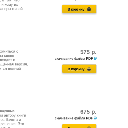
 о том, что
 и кому их
манеры живой
В корзину
575 р.
комиться с
на сцене
скачивание файла
PDF
 входит в
ащённая версия,
ится полный
В корзину
675 р.
 научные
и автору книги
скачивание файла
PDF
ов балета и
 решения. Это