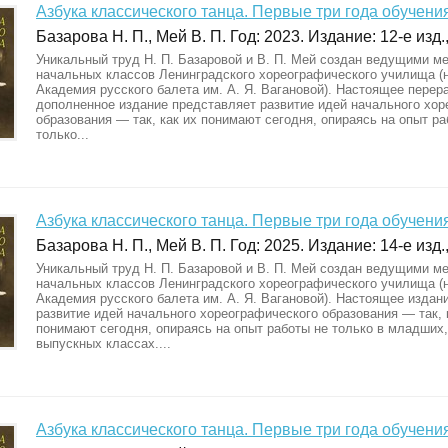
Азбука классического танца. Первые три года обучени
Базарова Н. П., Мей В. П. Год: 2023. Издание: 12-е изд.,
Уникальный труд Н. П. Базаровой и В. П. Мей создан ведущими м
начальных классов Ленинградского хореографического училища 
Академия русского балета им. А. Я. Вагановой). Настоящее перер
дополненное издание представляет развитие идей начального хор
образования — так, как их понимают сегодня, опираясь на опыт ра
только...
Азбука классического танца. Первые три года обучени
Базарова Н. П., Мей В. П. Год: 2025. Издание: 14-е изд.,
Уникальный труд Н. П. Базаровой и В. П. Мей создан ведущими м
начальных классов Ленинградского хореографического училища 
Академия русского балета им. А. Я. Вагановой). Настоящее издан
развитие идей начального хореографического образования — так, 
понимают сегодня, опираясь на опыт работы не только в младших,
выпускных классах....
Азбука классического танца. Первые три года обучени