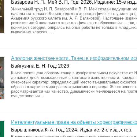
Базарова Н. П., Мей В. П. Год: 2026. Издание: 15-е изд.,
Уникальный труд Н. П. Базаровой и В. П. Мей создан ведущими м
начальных классов Ленинградского хореографического училища 
Академия русского балета им. А. Я. Вагановой). Настоящее издан
развитие идей начального хореографического образования — так, 
понимают сегодня, опираясь на опыт работы не только в младших,
выпускных классах....
Апология женственности. Танец в изобразительном ис
Байгузина Е. Н. Год: 2026
Книга посвящена образам танца в изобразительном искусстве от 
до наших дней, осмысленным в контексте женственности. Каждая 
очерковый характер, определяющий место танцевальных сюжетов
образов в картине мира рассматриваемого периода. Женственност
рассматривается как качество, динамически меняющееся на протя
существования...
Интеллектуальные права на объекты хореографическо
Барышникова К. А. Год: 2024. Издание: 2-е изд., стер.
В книге рассматриваются объекты хореографического искусства и