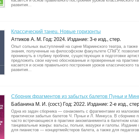
касается и основ правильного построения уроков классического та
развития...
Классический танец. Новые горизонты
Аттиков А. М. Год: 2024. Издание: 3-е изд., стер.
Опыт сольных выступлений на сцене Мариинского театра, а также
знания, полученные на философском факультете СПбГУ, позволил
проникнуть в глубину проблем, существующих в подготовке артист
предложить свои научно обоснованные и проверенные на практике
касается и основ правильного построения уроков классического та
развития...
Сборник фрагментов из забытых балетов Пуньи и Минк
Бабанина М. И. (сост.) Год: 2022. Издание: 2-е изд., стер
Одна из задач сборника — ознакомить с фрагментами из малоизв
практически забытых балетов Ч. Пуньи и Л. Минкуса. В сборнике 
часто встречающиеся в практике аккомпанемента в балетном клас
танцевальные жанры: вальсы, польки, мазурки и галопы. Издание
для пианистов — концертмейстеров балета, а также для педагого