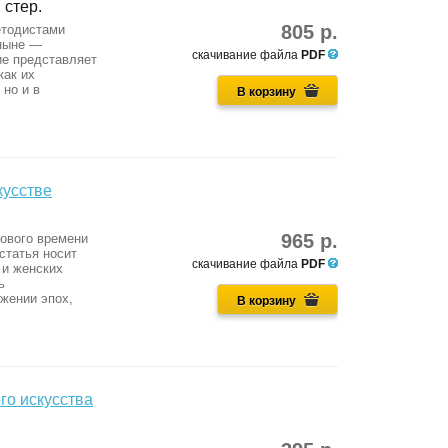
 стер.
805 р.
етодистами
(ныне —
скачивание файла
PDF
ие представляет
как их
 но и в
В корзину
кусстве
965 р.
Нового времени
статья носит
скачивание файла
PDF
 и женских
ь
жении эпох,
В корзину
го искусства