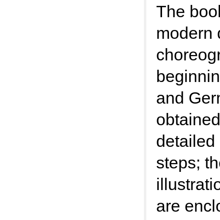
The book
modern d
choreogr
beginnin
and Ger
obtained
detailed
steps; th
illustra
are encl