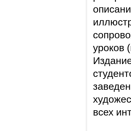
описани
иллюстр
сопрово
уроков 
Издание
студент
заведен
художес
всех ин