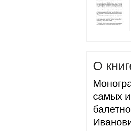
О книг
Моногра
самых и
балетно
Иванови