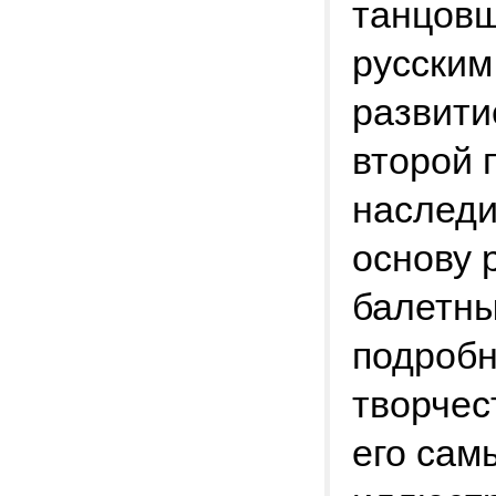
танцовщ
русским
развити
второй 
наследи
основу 
балетны
подробн
творчес
его сам