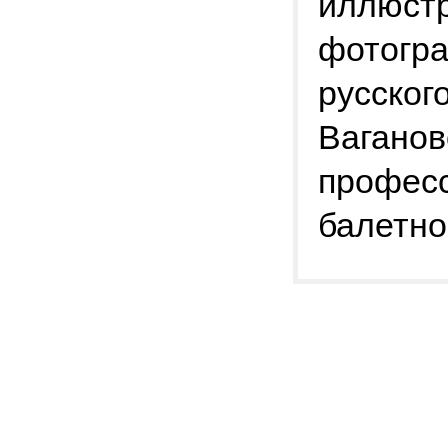
иллюст
фотогр
русског
Ваганов
профес
балетно