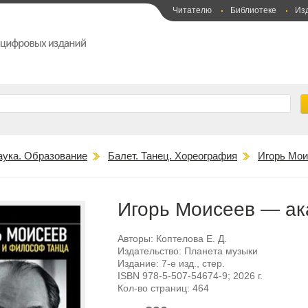
Читателю
Библиотеке
Из
аука. Образование
Балет. Танец. Хореография
Игорь Мои
Игорь Моисеев — ак
Авторы:
Коптелова Е. Д.
Издательство:
Планета музыки
Издание:
7-е изд., стер.
ISBN
978-5-507-54674-9
; 2026 г.
Кол-во страниц:
464