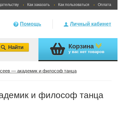
дательству
Как заказать
Как пользоваться
Оплата
Помощь
Личный кабинет
Корзина
у вас
нет товаров
сеев — академик и философ танца
адемик и философ танца