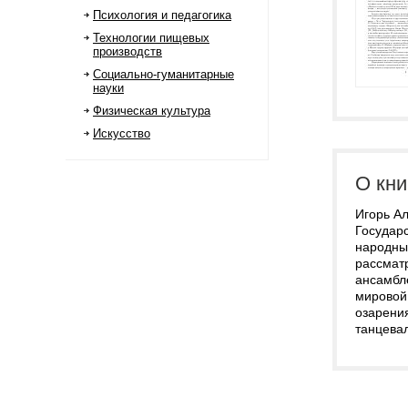
Психология и педагогика
Технологии пищевых
производств
Социально-гуманитарные
науки
Физическая культура
Искусство
О кни
Игорь А
Государ
народны
рассмат
ансамбл
мировой 
озарени
танцевал