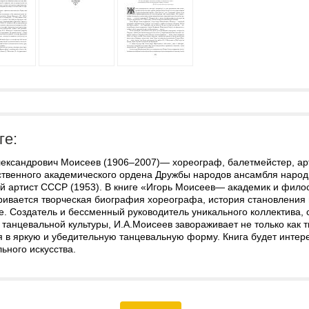
ге:
лександрович Моисеев (1906–2007)— хореограф, балетмейстер, арт
ственного академического ордена Дружбы народов ансамбля народ
й артист СССР (1953). В книге «Игорь Моисеев— академик и филос
ривается творческая биография хореографа, история становления 
е. Создатель и бессменный руководитель уникального коллектива,
танцевальной культуры, И.А.Моисеев завораживает не только как т
я в яркую и убедительную танцевальную форму. Книга будет интер
ьного искусства.