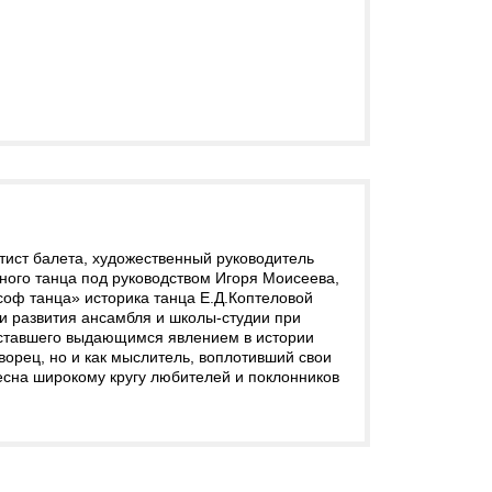
ист балета, художественный руководитель
ного танца под руководством Игоря Моисеева,
оф танца» историка танца Е.Д.Коптеловой
и развития ансамбля и школы-студии при
 ставшего выдающимся явлением в истории
ворец, но и как мыслитель, воплотивший свои
есна широкому кругу любителей и поклонников