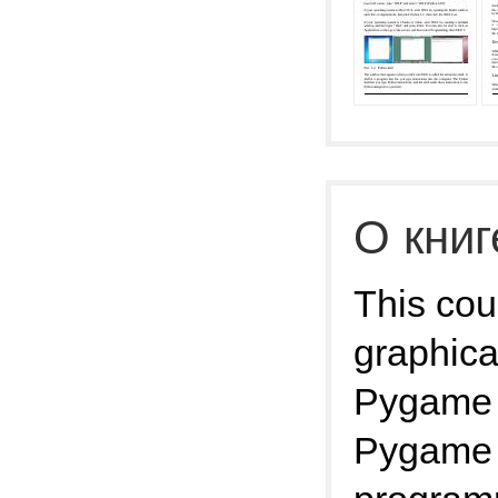
О книг
This cou
graphica
Pygame f
Pygame l