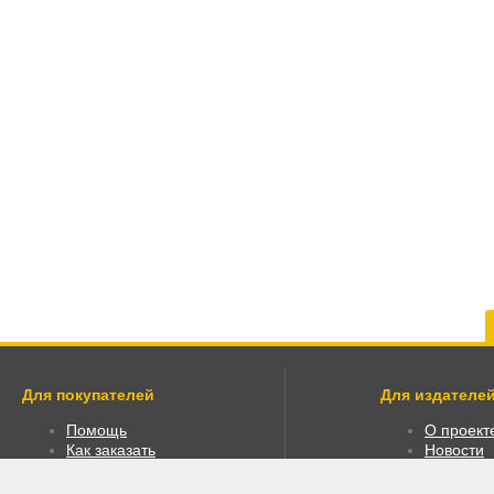
Для покупателей
Для издателей
Помощь
О проект
Как заказать
Новости
Как пользоваться
Размести
Правовая информация
Личный к