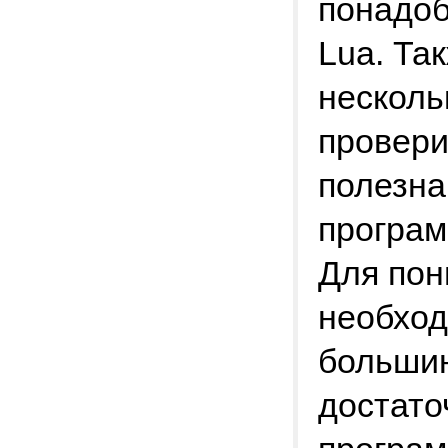
понадоб
Lua. Та
несколь
провери
полезна
програм
Для пон
необход
большин
достато