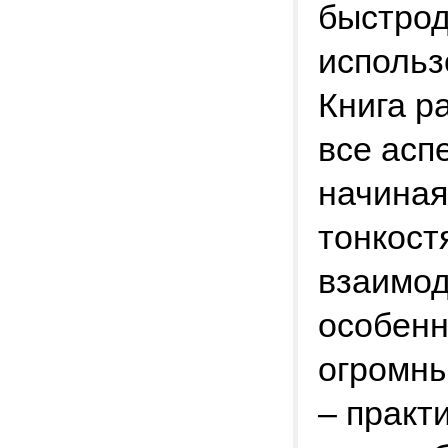
быстрод
использ
Книга р
все асп
начиная
тонкост
взаимод
особенн
огромны
– практ