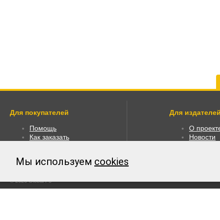
Для покупателей
Для издателей
Помощь
О проект
Как заказать
Новости
Как пользоваться
Размести
Правовая информация
Личный к
Мы используем
cookies
Оплата
© 2026 Global F5