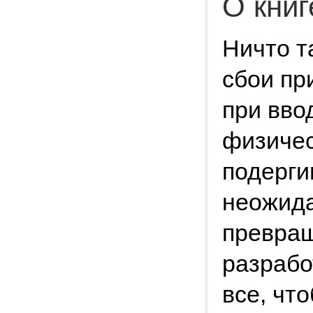
О книг
Ничто та
сбои пр
при вво
физичес
подерги
неожид
превращ
разрабо
все, что