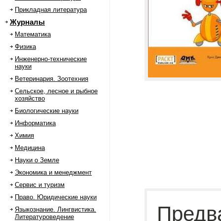
Прикладная литература
Журналы
Математика
Физика
Инженерно-технические
науки
Ветеринария. Зоотехния
Сельское, лесное и рыбное
хозяйство
Биологические науки
Информатика
Химия
Медицина
Науки о Земле
Экономика и менеджмент
Сервис и туризм
Право. Юридические науки
Предв
Языкознание. Лингвистика.
Литературоведение