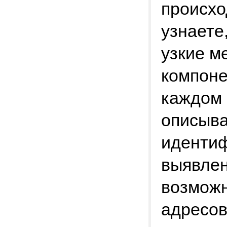
происхо
узнаете
узкие м
компоне
каждом 
описыва
идентиф
выявлен
возможн
адресов